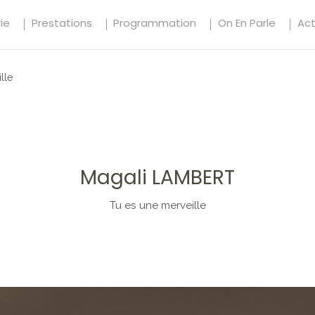
ie
Prestations
Programmation
On En Parle
Ac
lle
Magali LAMBERT
Tu es une merveille