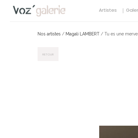
Artistes
Galer
Nos artistes
/
Magali LAMBERT
/
Tu es une mervei
RETOUR