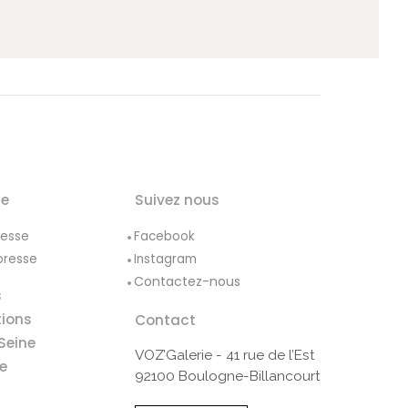
le
Suivez nous
resse
Facebook
presse
Instagram
Contactez-nous
s
tions
Contact
Seine
VOZ’Galerie - 41 rue de l’Est
e
92100 Boulogne-Billancourt