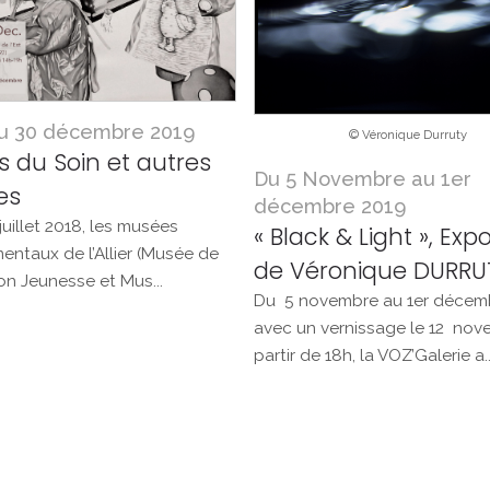
au 30 décembre 2019
© Véronique Durruty
s du Soin et autres
Du 5 Novembre au 1er
es
décembre 2019
juillet 2018, les musées
« Black & Light », Expo
entaux de l’Allier (Musée de
de Véronique DURRU
tion Jeunesse et Mus...
Du 5 novembre au 1er décemb
avec un vernissage le 12 nov
partir de 18h, la VOZ’Galerie a..