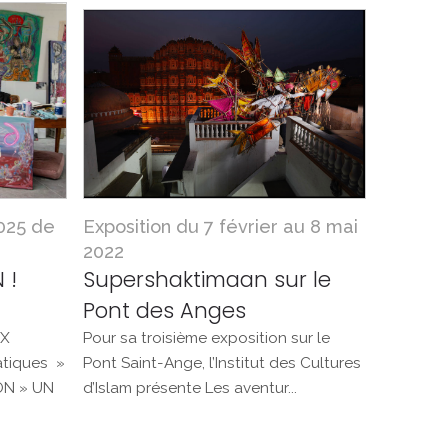
025 de
Exposition du 7 février au 8 mai
2022
 !
Supershaktimaan sur le
Pont des Anges
UX
Pour sa troisième exposition sur le
tiques »
Pont Saint-Ange, l’Institut des Cultures
ON » UN
d’Islam présente Les aventur...