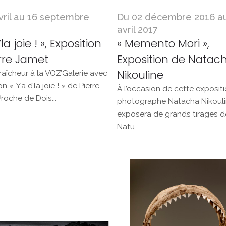
vril au 16 septembre
Du 02 décembre 2016 au
avril 2017
’la joie ! », Exposition
« Memento Mori »,
rre Jamet
Exposition de Natac
Nikouline
raîcheur à la VOZ’Galerie avec
on « Y’a d’la joie ! » de Pierre
À l’occasion de cette expositi
roche de Dois...
photographe Natacha Nikoul
exposera de grands tirages d
Natu...