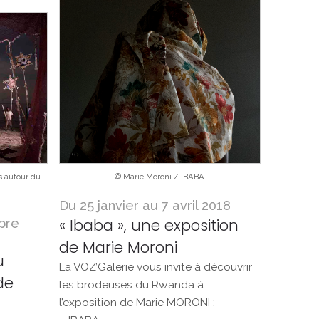
s autour du
© Marie Moroni / IBABA
Du 25 janvier au 7 avril 2018
« Ibaba », une exposition
bre
de Marie Moroni
u
La VOZ’Galerie vous invite à découvrir
de
les brodeuses du Rwanda à
l’exposition de Marie MORONI :