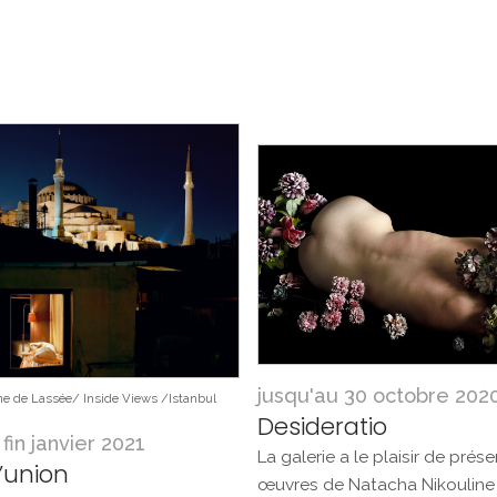
jusqu'au 30 octobre 202
ne de Lassée/ Inside Views /Istanbul
Desideratio
fin janvier 2021
La galerie a le plaisir de prése
d’union
œuvres de Natacha Nikouline