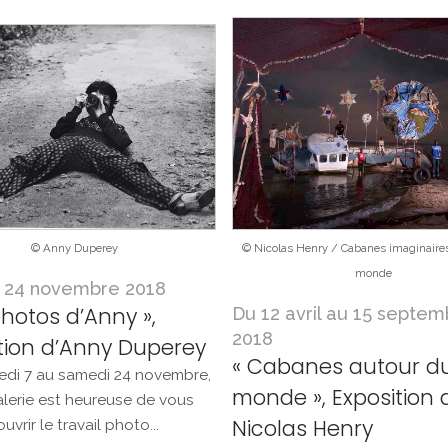
© Anny Duperey
© Nicolas Henry / Cabanes imaginaire
monde
u 24 novembre 2018
photos d’Anny »,
Du 12 avril au 15 septem
2018
tion d’Anny Duperey
« Cabanes autour d
edi 7 au samedi 24 novembre,
monde », Exposition 
alerie est heureuse de vous
Nicolas Henry
uvrir le travail photo...