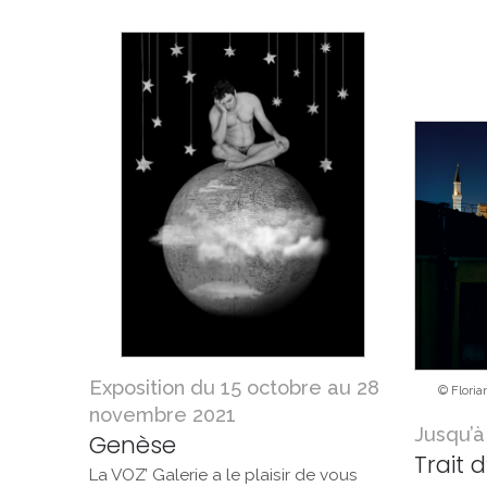
Exposition du 15 octobre au 28
© Floria
novembre 2021
Jusqu’à 
Genèse
Trait 
La VOZ’ Galerie a le plaisir de vous