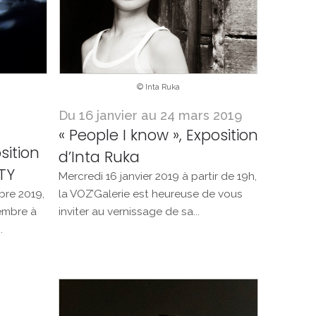
© Inta Ruka
Du 16 janvier au 24 mars 2019
« People I know », Exposition
sition
d’Inta Ruka
TY
Mercredi 16 janvier 2019 à partir de 19h,
re 2019,
la VOZ’Galerie est heureuse de vous
embre à
inviter au vernissage de sa...
.