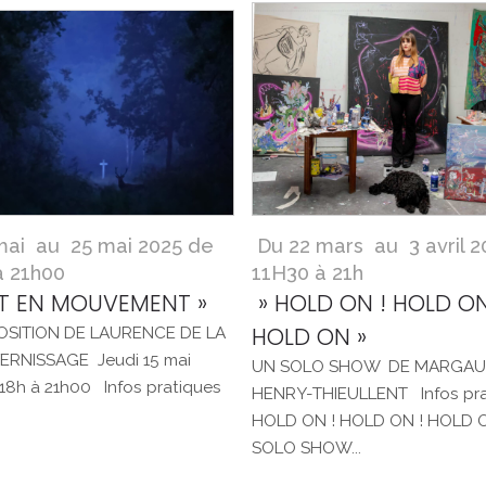
mai au 25 mai 2025 de
Du 22 mars au 3 avril 2
à 21h00
11H30 à 21h
ÊT EN MOUVEMENT »
» HOLD ON ! HOLD ON
HOLD ON »
OSITION DE LAURENCE DE LA
RNISSAGE Jeudi 15 mai
UN SOLO SHOW DE MARGA
18h à 21h00 Infos pratiques
HENRY-THIEULLENT Infos pra
HOLD ON ! HOLD ON ! HOLD 
SOLO SHOW...