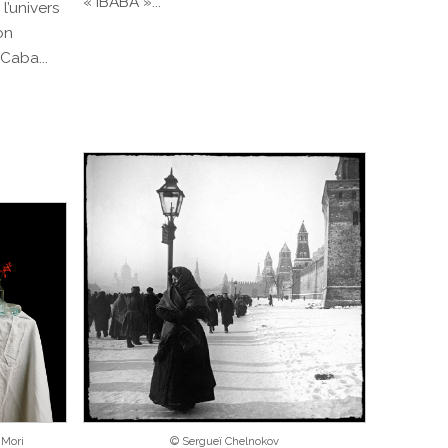
« IBABA »...
l’univers
on
Caba...
 Mori
© Sergueï Chelnokov