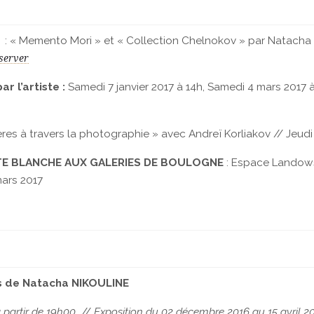
: « Memento Mori » et « Collection Chelnokov » par Natacha 
server
r l’artiste :
Samedi 7 janvier 2017 à 14h, Samedi 4 mars 2017
ères à travers la photographie » avec Andreï Korliakov // Jeudi
TE BLANCHE AUX GALERIES DE BOULOGNE
: Espace Landows
mars 2017
s de Natacha NIKOULINE
à partir de 19h00
//
Exposition du 02 décembre 2016 au 15 avril 2