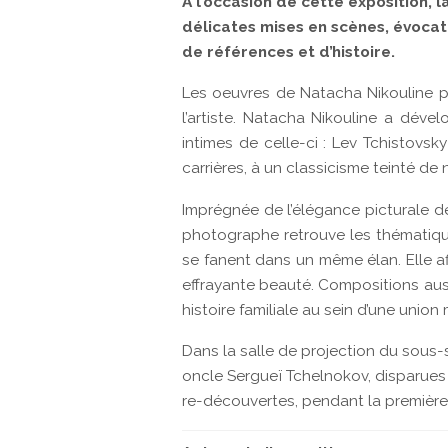
À l’occasion de cette exposition,
délicates mises en scènes, évocat
de références et d’histoire.
Les oeuvres de Natacha Nikouline pre
l’artiste. Natacha Nikouline a déve
intimes de celle-ci : Lev Tchistovsk
carrières, à un classicisme teinté de
Imprégnée de l’élégance picturale de
photographe retrouve les thématique
se fanent dans un même élan. Elle af
effrayante beauté. Compositions aus
histoire familiale au sein d’une union
Dans la salle de projection du sous
oncle Sergueï Tchelnokov, disparues 
re-découvertes, pendant la première