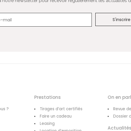
notre newsletter pour recevoir régulièrement les actualités de
Newsletter
Prestations
On en par
us ?
Tirages d’art certifiés
Revue de
Faire un cadeau
Dossier 
Leasing
Actualité
Location d’exposition