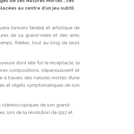
ages de ses Natures Mortes ; ces
acées au centre d’un jeu subtil
a l’univers familial et artistique de
intures de sa grand-mère et des amis
temps, fidèles, tout au long de leurs
reuse dont elle fut le réceptacle, la
pres compositions, s’épanouissent et
le à travers des natures mortes d’une
nées et objets symptomatiques de son
es stéréoscopiques de son grand-
, lors de la révolution de 1917 et