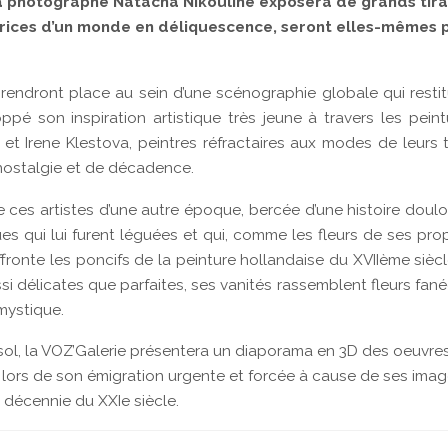
 la photographe Natacha Nikouline exposera de grands tir
rices d’un monde en déliquescence, seront elles-mêmes pl
ndront place au sein d’une scénographie globale qui restituer
loppé son inspiration artistique très jeune à travers les pe
y et Irene Klestova, peintres réfractaires aux modes de leurs 
 nostalgie et de décadence.
 ces artistes d’une autre époque, bercée d’une histoire doulou
s qui lui furent léguées et qui, comme les fleurs de ses pro
fronte les poncifs de la peinture hollandaise du XVIIème sièc
si délicates que parfaites, ses vanités rassemblent fleurs fa
 mystique.
-sol, la VOZ’Galerie présentera un diaporama en 3D des oeuvr
lors de son émigration urgente et forcée à cause de ses images
 décennie du XXIe siècle.