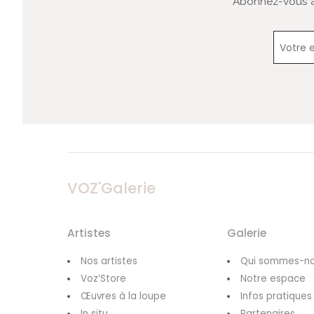
Abonnez-vous à 
VOZ'Galerie
Artistes
Galerie
Nos artistes
Qui sommes-no
Voz’Store
Notre espace
Œuvres à la loupe
Infos pratiques
In situ
Partenaires