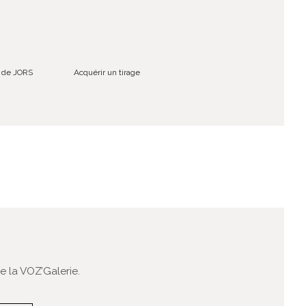
é de JORS
Acquérir un tirage
 la VOZ’Galerie.