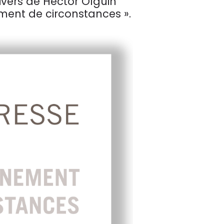
nivers de Hector Olguin
ent de circonstances ».