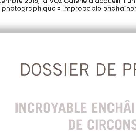
ptembre 2015, la VOZ’Galerie a accueilli l’u
n photographique « Improbable enchaînem