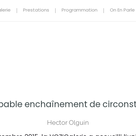
lerie
Prestations
Programmation
On En Parle
bable enchaînement de circons
Hector Olguin