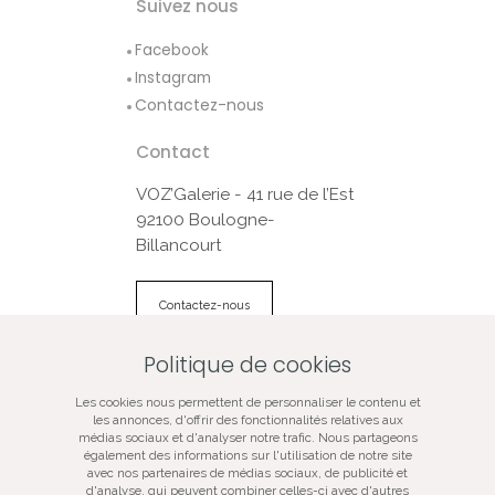
Suivez nous
Facebook
Instagram
Contactez-nous
Contact
VOZ’Galerie - 41 rue de l’Est
92100 Boulogne-
Billancourt
Contactez-nous
Politique de cookies
© VOZ‘Galerie 2022
Les cookies nous permettent de personnaliser le contenu et
VOZ‘Galerie
les annonces, d'offrir des fonctionnalités relatives aux
médias sociaux et d'analyser notre trafic. Nous partageons
VOZ‘Image
également des informations sur l'utilisation de notre site
Mentions légales
avec nos partenaires de médias sociaux, de publicité et
d'analyse, qui peuvent combiner celles-ci avec d'autres