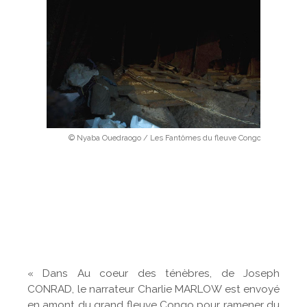
© Nyaba Ouedraogo / Les Fantômes du fleuve Congo
« Dans Au coeur des ténèbres, de Joseph
CONRAD, le narrateur Charlie MARLOW est envoyé
en amont du grand fleuve Congo pour ramener du