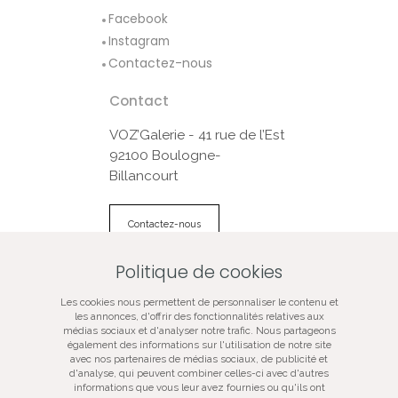
Facebook
Instagram
Contactez-nous
Contact
VOZ’Galerie - 41 rue de l’Est
92100 Boulogne-
Billancourt
Contactez-nous
Politique de cookies
© VOZ‘Galerie 2022
Les cookies nous permettent de personnaliser le contenu et
VOZ‘Galerie
les annonces, d'offrir des fonctionnalités relatives aux
médias sociaux et d'analyser notre trafic. Nous partageons
VOZ‘Image
également des informations sur l'utilisation de notre site
Mentions légales
avec nos partenaires de médias sociaux, de publicité et
d'analyse, qui peuvent combiner celles-ci avec d'autres
Plan du site
informations que vous leur avez fournies ou qu'ils ont
Galerie d’art spécialisée dans la photographie