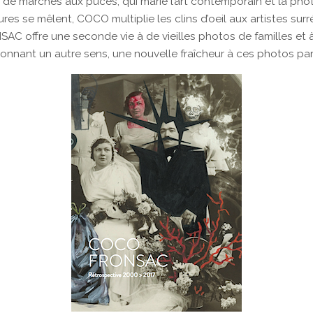
ice de marchés aux puces, qui marie l’art contemporain et la p
es se mêlent, COCO multiplie les clins d’oeil aux artistes surré
SAC offre une seconde vie à de vieilles photos de familles et 
donnant un autre sens, une nouvelle fraîcheur à ces photos par