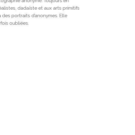
hotographie anonyme. Toujours en
alistes, dadaïste et aux arts primitifs
à des portraits d’anonymes. Elle
fois oubliées.