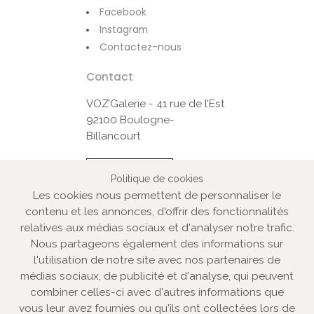
Facebook
Instagram
Contactez-nous
Contact
VOZ’Galerie - 41 rue de l’Est
92100 Boulogne-
Billancourt
Contactez-nous
Politique de cookies
Les cookies nous permettent de personnaliser le
contenu et les annonces, d'offrir des fonctionnalités
© VOZ‘Galerie 2022
relatives aux médias sociaux et d'analyser notre trafic.
VOZ‘Galerie
Nous partageons également des informations sur
l'utilisation de notre site avec nos partenaires de
VOZ‘Image
médias sociaux, de publicité et d'analyse, qui peuvent
Mentions légales
combiner celles-ci avec d'autres informations que
Plan du site
vous leur avez fournies ou qu'ils ont collectées lors de