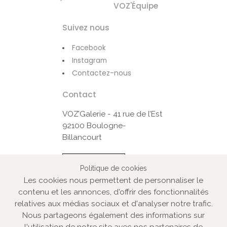
VOZ'Équipe
Suivez nous
Facebook
Instagram
Contactez-nous
Contact
VOZ’Galerie - 41 rue de l’Est
92100 Boulogne-
Billancourt
Contactez-nous
Politique de cookies
Les cookies nous permettent de personnaliser le
contenu et les annonces, d'offrir des fonctionnalités
© VOZ‘Galerie 2022
relatives aux médias sociaux et d'analyser notre trafic.
VOZ‘Galerie
Nous partageons également des informations sur
l'utilisation de notre site avec nos partenaires de
VOZ‘Image