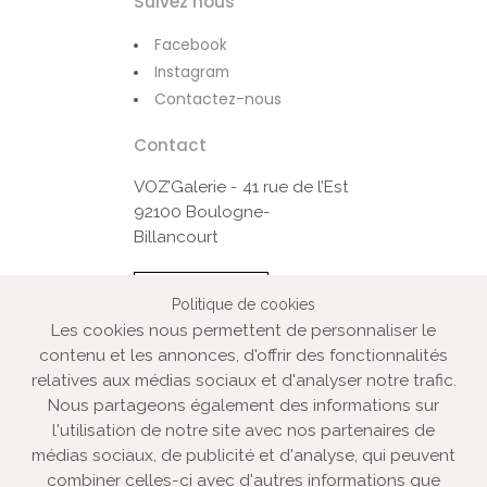
Suivez nous
Facebook
Instagram
Contactez-nous
Contact
VOZ’Galerie - 41 rue de l’Est
92100 Boulogne-
Billancourt
Contactez-nous
Politique de cookies
Les cookies nous permettent de personnaliser le
contenu et les annonces, d'offrir des fonctionnalités
© VOZ‘Galerie 2022
relatives aux médias sociaux et d'analyser notre trafic.
VOZ‘Galerie
Nous partageons également des informations sur
l'utilisation de notre site avec nos partenaires de
VOZ‘Image
médias sociaux, de publicité et d'analyse, qui peuvent
Mentions légales
combiner celles-ci avec d'autres informations que
Plan du site