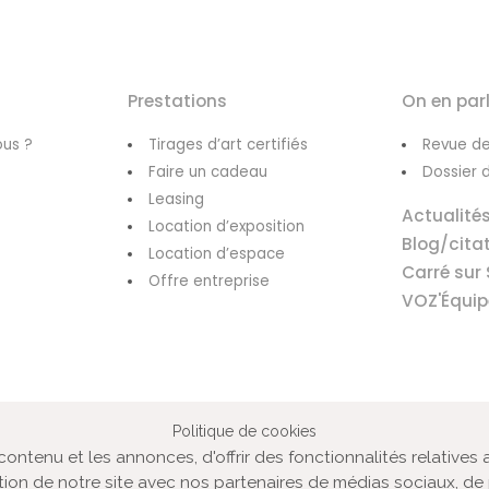
Prestations
On en par
us ?
Tirages d’art certifiés
Revue de
Faire un cadeau
Dossier 
Leasing
Actualité
Location d’exposition
Blog/cita
Location d’espace
Carré sur 
Offre entreprise
VOZ'Équip
Politique de cookies
ntenu et les annonces, d'offrir des fonctionnalités relatives 
VOZ‘Galerie
VOZ‘Image
Mentions lé
tion de notre site avec nos partenaires de médias sociaux, de 