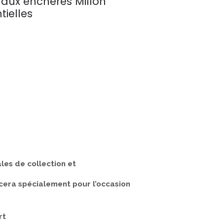
 aux enchères Millon
tielles
les de collection et
cera spécialement pour l’occasion
art