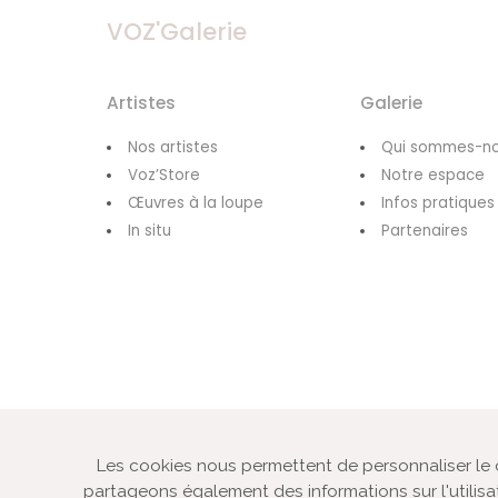
VOZ'Galerie
Artistes
Galerie
Nos artistes
Qui sommes-no
Voz’Store
Notre espace
Œuvres à la loupe
Infos pratiques
In situ
Partenaires
Les cookies nous permettent de personnaliser le co
© VOZ‘Galerie 2022
partageons également des informations sur l'utilisa