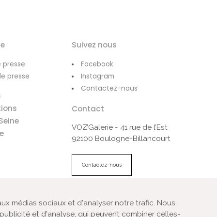
le
Suivez nous
 presse
Facebook
de presse
Instagram
Contactez-nous
s
tions
Contact
Seine
VOZ’Galerie - 41 rue de l’Est
e
92100 Boulogne-Billancourt
Contactez-nous
aux médias sociaux et d'analyser notre trafic. Nous
gales
Plan du site
publicité et d'analyse, qui peuvent combiner celles-