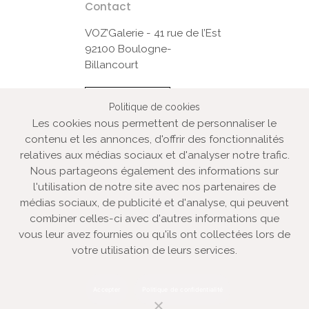
Contact
VOZ’Galerie - 41 rue de l’Est
92100 Boulogne-
Billancourt
Contactez-nous
Politique de cookies
Les cookies nous permettent de personnaliser le
contenu et les annonces, d'offrir des fonctionnalités
© VOZ‘Galerie 2022
relatives aux médias sociaux et d'analyser notre trafic.
VOZ‘Galerie
Nous partageons également des informations sur
l'utilisation de notre site avec nos partenaires de
VOZ‘Image
médias sociaux, de publicité et d'analyse, qui peuvent
Mentions légales
combiner celles-ci avec d'autres informations que
Plan du site
vous leur avez fournies ou qu'ils ont collectées lors de
votre utilisation de leurs services.
Galerie d’art spécialisée dans la photographie
contemporaine, vente de tirages d’art originaux, oeuvres
certifiées, signées, numérotées, en édition limitée,
Accepter
Politique de confidentialité
évènementiel artistique.