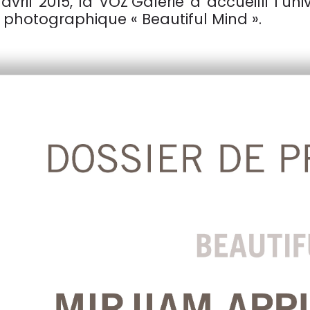
avril 2015, la VOZ’Galerie a accueilli l’u
 photographique « Beautiful Mind ».