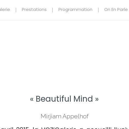
lerie
Prestations
Programmation
On En Parle
« Beautiful Mind »
Mirjiam Appelhof