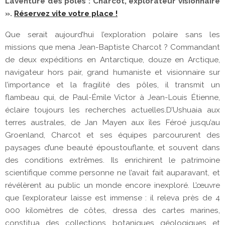
L’aventure des pôles : Charcot, explorateur visionnaire
».
Réservez vite votre place !
Que serait aujourd’hui l’exploration polaire sans les
missions que mena Jean-Baptiste Charcot ? Commandant
de deux expéditions en Antarctique, douze en Arctique,
navigateur hors pair, grand humaniste et visionnaire sur
l’importance et la fragilité des pôles, il transmit un
flambeau qui, de Paul-Émile Victor à Jean-Louis Étienne,
éclaire toujours les recherches actuelles.D’Ushuaia aux
terres australes, de Jan Mayen aux îles Féroé jusqu’au
Groenland, Charcot et ses équipes parcoururent des
paysages d’une beauté époustouflante, et souvent dans
des conditions extrêmes. Ils enrichirent le patrimoine
scientifique comme personne ne l’avait fait auparavant, et
révélèrent au public un monde encore inexploré. L’œuvre
que l’explorateur laisse est immense : il releva près de 4
000 kilomètres de côtes, dressa des cartes marines,
constitua des collections botaniques géologiques et