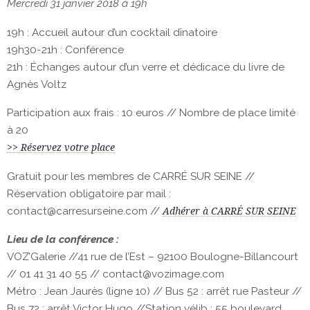
Mercredi 31 janvier 2018 à 19h
19h : Accueil autour d’un cocktail dînatoire
19h30-21h : Conférence
21h : Échanges autour d’un verre et dédicace du livre de
Agnès Voltz
Participation aux frais : 10 euros // Nombre de place limité
à 20
>> Réservez votre place
Gratuit pour les membres de CARRÉ SUR SEINE //
Réservation obligatoire par mail :
contact@carresurseine.com //
Adhérer à CARRÉ SUR SEINE
Lieu de la conférence :
VOZ’Galerie //41 rue de l’Est – 92100 Boulogne-Billancourt
// 01 41 31 40 55 // contact@vozimage.com
Métro : Jean Jaurès (ligne 10) // Bus 52 : arrêt rue Pasteur //
Bus 72 : arrêt Victor Hugo //Station vélib : 55 boulevard