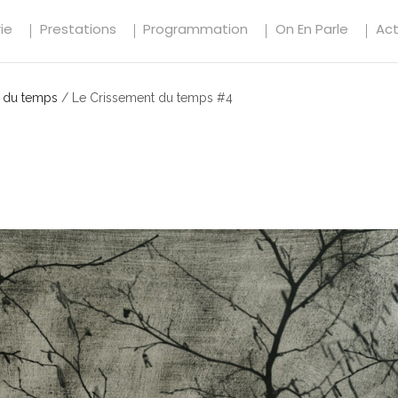
ie
Prestations
Programmation
On En Parle
Ac
 du temps
/
Le Crissement du temps #4