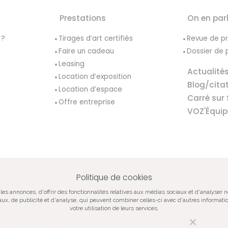
Prestations
On en par
 ?
Tirages d’art certifiés
Revue de p
Faire un cadeau
Dossier de 
Leasing
Actualité
Location d’exposition
Blog/cita
Location d’espace
Carré sur 
Offre entreprise
VOZ'Équip
Politique de cookies
VOZ‘Galerie
VOZ‘Image
Mentions lég
les annonces, d'offrir des fonctionnalités relatives aux médias sociaux et d'analyser 
iaux, de publicité et d'analyse, qui peuvent combiner celles-ci avec d'autres informatio
votre utilisation de leurs services.
tographie contemporaine, vente de tirages d’art originaux, oeuvres certifiées, si
évènementiel artistique.