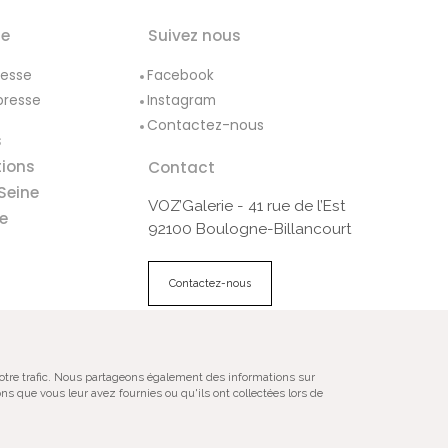
le
Suivez nous
resse
Facebook
presse
Instagram
Contactez-nous
s
tions
Contact
Seine
VOZ’Galerie - 41 rue de l’Est
e
92100 Boulogne-Billancourt
Contactez-nous
ales
Plan du site
notre trafic. Nous partageons également des informations sur
ns que vous leur avez fournies ou qu'ils ont collectées lors de
gnées, numérotées, en édition limitée,