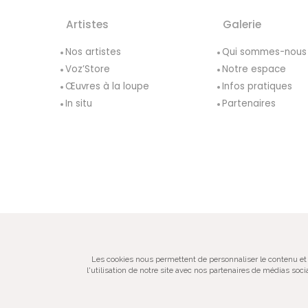
Artistes
Galerie
Nos artistes
Qui sommes-nous
Voz’Store
Notre espace
Œuvres à la loupe
Infos pratiques
In situ
Partenaires
© VOZ‘Galerie 2022
Les cookies nous permettent de personnaliser le contenu et 
l'utilisation de notre site avec nos partenaires de médias soc
Galerie d’art spécialisée dans la pho