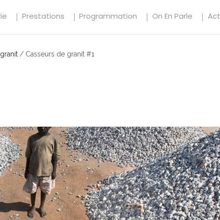
ie
Prestations
Programmation
On En Parle
Ac
granit
/
Casseurs de granit #1