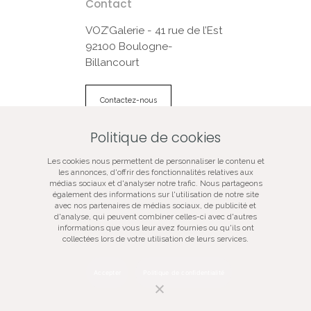
Contact
VOZ’Galerie - 41 rue de l’Est
92100 Boulogne-
Billancourt
Contactez-nous
Politique de cookies
© VOZ‘Galerie 2022
Les cookies nous permettent de personnaliser le contenu et
VOZ‘Galerie
les annonces, d'offrir des fonctionnalités relatives aux
médias sociaux et d'analyser notre trafic. Nous partageons
VOZ‘Image
également des informations sur l'utilisation de notre site
Mentions légales
avec nos partenaires de médias sociaux, de publicité et
d'analyse, qui peuvent combiner celles-ci avec d'autres
Plan du site
informations que vous leur avez fournies ou qu'ils ont
Galerie d’art spécialisée dans la photographie
collectées lors de votre utilisation de leurs services.
contemporaine, vente de tirages d’art originaux, oeuvres
certifiées, signées, numérotées, en édition limitée,
évènementiel artistique.
Accepter
Politique de confidentialité