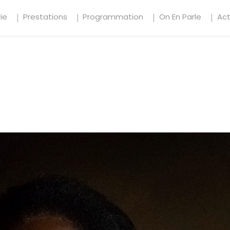
ie
Prestations
Programmation
On En Parle
Ac