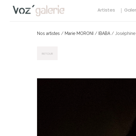
Artistes
Galer
Nos artistes
/
Marie MORONI
/
IBABA
/
Joséphine
RETOUR