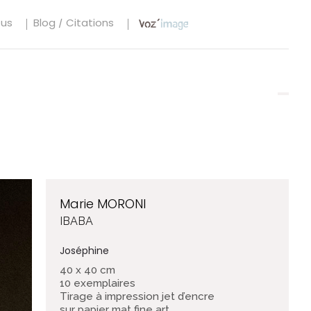
tus
Blog / Citations
Marie MORONI
IBABA
Joséphine
40 x 40 cm
10 exemplaires
Tirage à impression jet d’encre
sur papier mat fine art