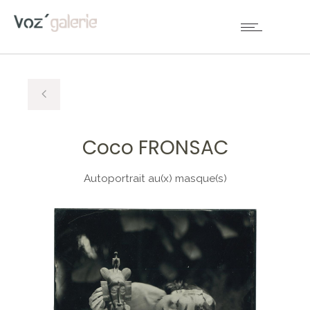
Coco FRONSAC
Autoportrait au(x) masque(s)