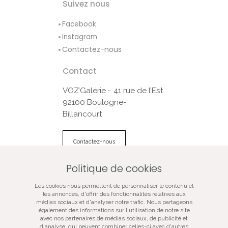
Suivez nous
Facebook
Instagram
Contactez-nous
Contact
VOZ’Galerie - 41 rue de l’Est
92100 Boulogne-
Billancourt
Contactez-nous
Politique de cookies
© VOZ‘Galerie 2022
Les cookies nous permettent de personnaliser le contenu et
VOZ‘Galerie
les annonces, d'offrir des fonctionnalités relatives aux
médias sociaux et d'analyser notre trafic. Nous partageons
VOZ‘Image
également des informations sur l'utilisation de notre site
Mentions légales
avec nos partenaires de médias sociaux, de publicité et
d'analyse, qui peuvent combiner celles-ci avec d'autres