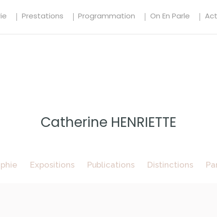
ie
Prestations
Programmation
On En Parle
Ac
Catherine HENRIETTE
aphie
Expositions
Publications
Distinctions
Pa