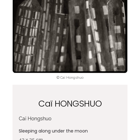
© Caï Hongshuo
Caï HONGSHUO
Caï Hongshuo
Sleeping along under the moon
43 x 35 cm