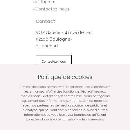
Instagram
Contactez-nous
Contact
VOZ’Galerie - 41 rue de l’Est
92100 Boulogne-
Billancourt
Contactez-nous
Politique de cookies
© VOZ‘Galerie 2022
Les cookies nous permettent de personnaliser le contenu et
VOZ‘Galerie
les annonces, d'offrir des fonctionnalités relatives aux
médias sociaux et d'analyser notre trafic. Nous partageons
VOZ‘Image
également des informations sur l'utilisation de notre site
Mentions légales
avec nos partenaires de médias sociaux, de publicité et
d'analyse, qui peuvent combiner celles-ci avec d'autres
Plan du site
informations que vous leur avez fournies ou qu'ils ont
Galerie d’art spécialisée dans la photographie
collectées lors de votre utilisation de leurs services.
contemporaine, vente de tirages d’art originaux, oeuvres
certifiées, signées, numérotées, en édition limitée,