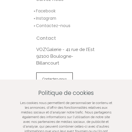
Facebook
Instagram
Contactez-nous
Contact
VOZ’Galerie - 41 rue de l’Est
92100 Boulogne-
Billancourt
Contactez-nous
Politique de cookies
© VOZ‘Galerie 2022
Les cookies nous permettent de personnaliser le contenu et
VOZ‘Galerie
les annonces, d'offrir des fonctionnalités relatives aux
médias sociaux et d'analyser notre trafic. Nous partageons
VOZ‘Image
également des informations sur l'utilisation de notre site
avec nos partenaires de médias sociaux, de publicité et
Mentions légales
d'analyse, qui peuvent combiner celles-ci avec d'autres
Plan du site
informations que vous leur avez fournies ou qu'ils ont