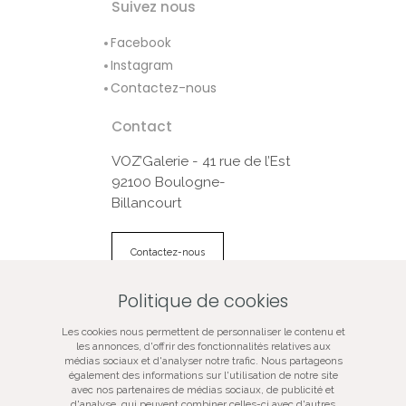
Suivez nous
Facebook
Instagram
Contactez-nous
Contact
VOZ’Galerie - 41 rue de l’Est
92100 Boulogne-
Billancourt
Contactez-nous
Politique de cookies
© VOZ‘Galerie 2022
Les cookies nous permettent de personnaliser le contenu et
VOZ‘Galerie
les annonces, d'offrir des fonctionnalités relatives aux
médias sociaux et d'analyser notre trafic. Nous partageons
VOZ‘Image
également des informations sur l'utilisation de notre site
Mentions légales
avec nos partenaires de médias sociaux, de publicité et
d'analyse, qui peuvent combiner celles-ci avec d'autres