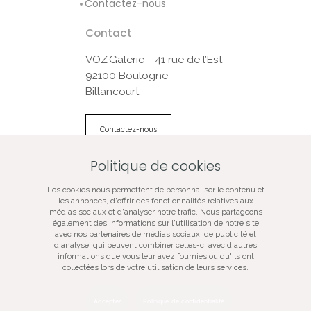
Contactez-nous
Contact
VOZ’Galerie - 41 rue de l’Est
92100 Boulogne-
Billancourt
Contactez-nous
Politique de cookies
© VOZ‘Galerie 2022
Les cookies nous permettent de personnaliser le contenu et
VOZ‘Galerie
les annonces, d'offrir des fonctionnalités relatives aux
médias sociaux et d'analyser notre trafic. Nous partageons
VOZ‘Image
également des informations sur l'utilisation de notre site
Mentions légales
avec nos partenaires de médias sociaux, de publicité et
d'analyse, qui peuvent combiner celles-ci avec d'autres
Plan du site
informations que vous leur avez fournies ou qu'ils ont
Galerie d’art spécialisée dans la photographie
collectées lors de votre utilisation de leurs services.
contemporaine, vente de tirages d’art originaux, oeuvres
certifiées, signées, numérotées, en édition limitée,
évènementiel artistique.
Accepter
Politique de confidentialité