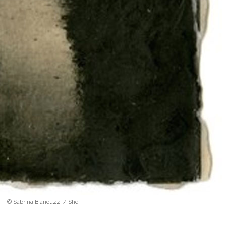
© Sabrina Biancuzzi / She