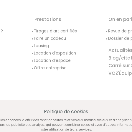
Prestations
On en par
 ?
Tirages d’art certifiés
Revue de p
Faire un cadeau
Dossier de 
Leasing
Actualité
Location d’exposition
Blog/cita
Location d’espace
Carré sur 
Offre entreprise
VOZ'Équip
Politique de cookies
VOZ‘Galerie
VOZ‘Image
Mentions lég
les annonces, d'offrir des fonctionnalités relatives aux médias sociaux et d'analyser 
iaux, de publicité et d'analyse, qui peuvent combiner celles-ci avec d'autres informatio
votre utilisation de leurs services.