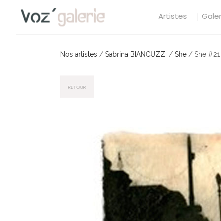
Artistes
Galer
Nos artistes
/
Sabrina BIANCUZZI
/
She
/
She #21
RETOUR