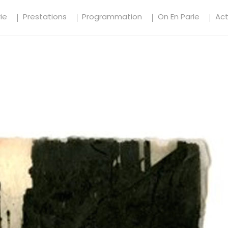
ie
Prestations
Programmation
On En Parle
Ac