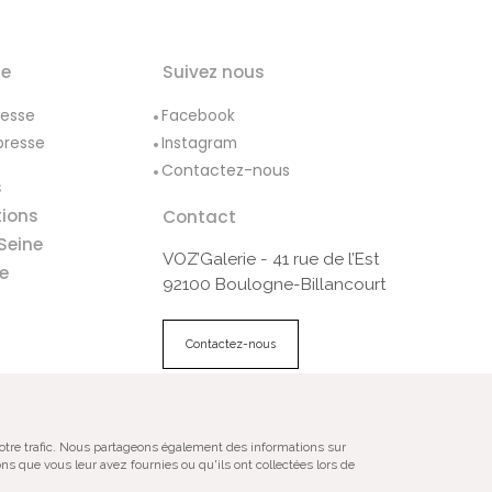
le
Suivez nous
resse
Facebook
presse
Instagram
Contactez-nous
s
tions
Contact
Seine
VOZ’Galerie - 41 rue de l’Est
e
92100 Boulogne-Billancourt
Contactez-nous
ales
Plan du site
notre trafic. Nous partageons également des informations sur
ns que vous leur avez fournies ou qu'ils ont collectées lors de