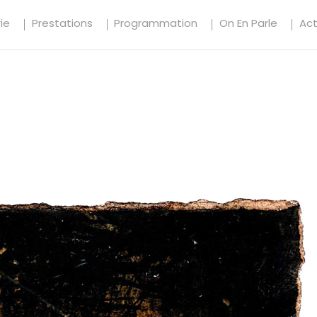
ie
Prestations
Programmation
On En Parle
Ac