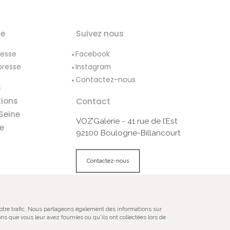
le
Suivez nous
resse
Facebook
presse
Instagram
Contactez-nous
s
tions
Contact
Seine
VOZ’Galerie - 41 rue de l’Est
e
92100 Boulogne-Billancourt
Contactez-nous
ales
Plan du site
notre trafic. Nous partageons également des informations sur
ns que vous leur avez fournies ou qu'ils ont collectées lors de