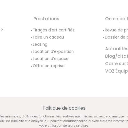
Prestations
On en par
 ?
Tirages d’art certifiés
Revue de p
Faire un cadeau
Dossier de 
Leasing
Actualité
Location d’exposition
Blog/cita
Location d’espace
Carré sur 
Offre entreprise
VOZ'Équip
Politique de cookies
VOZ‘Galerie
VOZ‘Image
Mentions lég
les annonces, d'offrir des fonctionnalités relatives aux médias sociaux et d'analyser 
iaux, de publicité et d'analyse, qui peuvent combiner celles-ci avec d'autres informatio
votre utilisation de leurs services.