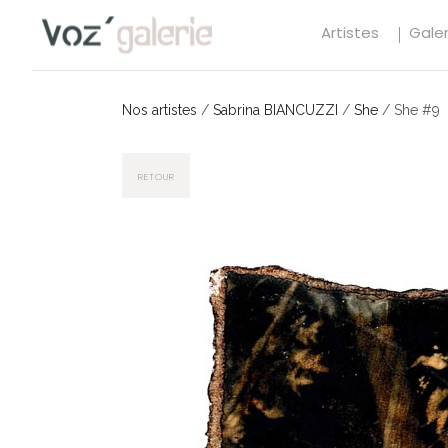
Artistes
Galer
Nos artistes
/
Sabrina BIANCUZZI
/
She
/
She #9
RETOUR