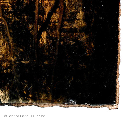
© Sabrina Biancuzzi / She