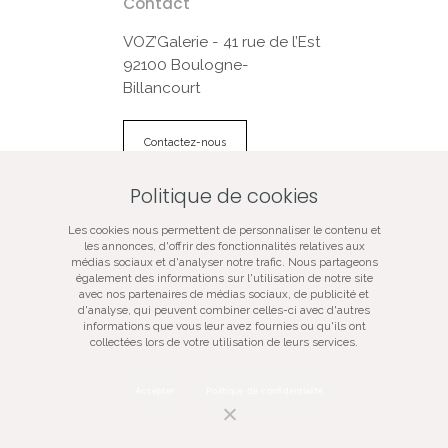
Contact
VOZ’Galerie - 41 rue de l’Est
92100 Boulogne-
Billancourt
Contactez-nous
Politique de cookies
© VOZ‘Galerie 2022
Les cookies nous permettent de personnaliser le contenu et
VOZ‘Galerie
les annonces, d'offrir des fonctionnalités relatives aux
médias sociaux et d'analyser notre trafic. Nous partageons
VOZ‘Image
également des informations sur l'utilisation de notre site
Mentions légales
avec nos partenaires de médias sociaux, de publicité et
d'analyse, qui peuvent combiner celles-ci avec d'autres
Plan du site
informations que vous leur avez fournies ou qu'ils ont
Galerie d’art spécialisée dans la photographie
collectées lors de votre utilisation de leurs services.
contemporaine, vente de tirages d’art originaux, oeuvres
certifiées, signées, numérotées, en édition limitée,
évènementiel artistique.
Accepter
Politique de confidentialité