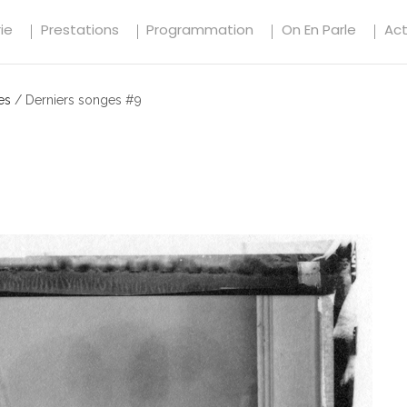
ie
Prestations
Programmation
On En Parle
Ac
es
/
Derniers songes #9