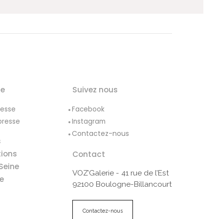
le
Suivez nous
resse
Facebook
presse
Instagram
Contactez-nous
s
tions
Contact
Seine
VOZ’Galerie - 41 rue de l’Est
e
92100 Boulogne-Billancourt
Contactez-nous