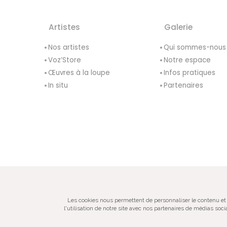
Artistes
Galerie
Nos artistes
Qui sommes-nous
Voz’Store
Notre espace
Œuvres à la loupe
Infos pratiques
In situ
Partenaires
© VOZ‘Galerie 2022
Les cookies nous permettent de personnaliser le contenu et 
l'utilisation de notre site avec nos partenaires de médias soc
Galerie d’art spécialisée dans la pho