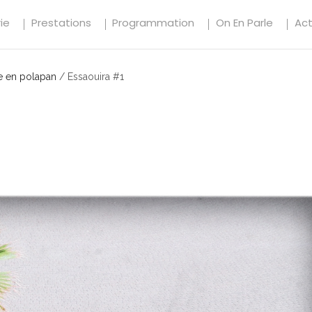
ie
Prestations
Programmation
On En Parle
Ac
 en polapan
/
Essaouira #1