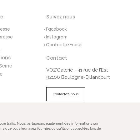
le
Suivez nous
resse
Facebook
presse
Instagram
Contactez-nous
s
tions
Contact
Seine
VOZ’Galerie - 41 rue de l’Est
e
92100 Boulogne-Billancourt
Contactez-nous
ales
Plan du site
notre trafic. Nous partageons également des informations sur
ns que vous leur avez fournies ou qu'ils ont collectées lors de
gnées, numérotées, en édition limitée,