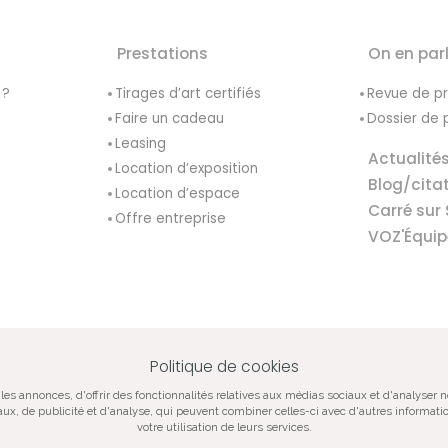
Prestations
On en par
 ?
Tirages d’art certifiés
Revue de p
Faire un cadeau
Dossier de 
Leasing
Actualité
Location d’exposition
Blog/cita
Location d’espace
Carré sur 
Offre entreprise
VOZ'Équip
Politique de cookies
VOZ‘Galerie
VOZ‘Image
Mentions lég
les annonces, d'offrir des fonctionnalités relatives aux médias sociaux et d'analyser 
iaux, de publicité et d'analyse, qui peuvent combiner celles-ci avec d'autres informatio
votre utilisation de leurs services.
tographie contemporaine, vente de tirages d’art originaux, oeuvres certifiées, si