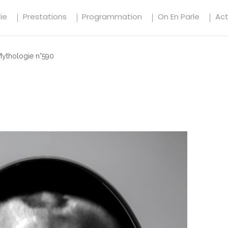
ie
Prestations
Programmation
On En Parle
Ac
ythologie n°590