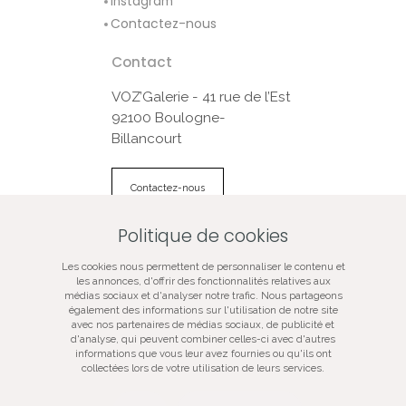
Instagram
Contactez-nous
Contact
VOZ’Galerie - 41 rue de l’Est
92100 Boulogne-
Billancourt
Contactez-nous
Politique de cookies
© VOZ‘Galerie 2022
Les cookies nous permettent de personnaliser le contenu et
VOZ‘Galerie
les annonces, d'offrir des fonctionnalités relatives aux
médias sociaux et d'analyser notre trafic. Nous partageons
VOZ‘Image
également des informations sur l'utilisation de notre site
Mentions légales
avec nos partenaires de médias sociaux, de publicité et
d'analyse, qui peuvent combiner celles-ci avec d'autres
Plan du site
informations que vous leur avez fournies ou qu'ils ont
Galerie d’art spécialisée dans la photographie
collectées lors de votre utilisation de leurs services.
contemporaine, vente de tirages d’art originaux, oeuvres
certifiées, signées, numérotées, en édition limitée,