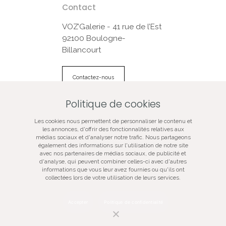
Contact
VOZ’Galerie - 41 rue de l’Est
92100 Boulogne-
Billancourt
Contactez-nous
Politique de cookies
© VOZ‘Galerie 2022
Les cookies nous permettent de personnaliser le contenu et
VOZ‘Galerie
les annonces, d'offrir des fonctionnalités relatives aux
médias sociaux et d'analyser notre trafic. Nous partageons
VOZ‘Image
également des informations sur l'utilisation de notre site
Mentions légales
avec nos partenaires de médias sociaux, de publicité et
d'analyse, qui peuvent combiner celles-ci avec d'autres
Plan du site
informations que vous leur avez fournies ou qu'ils ont
Galerie d’art spécialisée dans la photographie
collectées lors de votre utilisation de leurs services.
contemporaine, vente de tirages d’art originaux, oeuvres
certifiées, signées, numérotées, en édition limitée,
évènementiel artistique.
Accepter
Politique de confidentialité