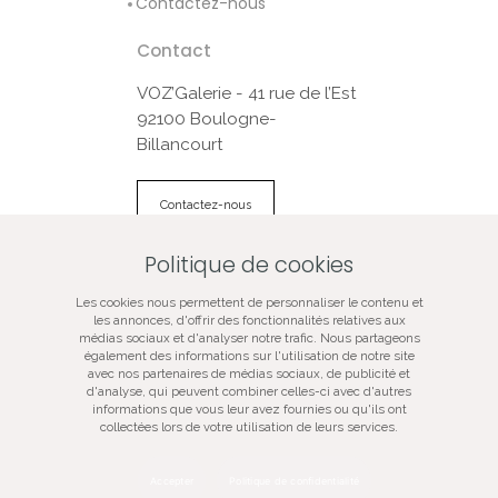
Contactez-nous
Contact
VOZ’Galerie - 41 rue de l’Est
92100 Boulogne-
Billancourt
Contactez-nous
Politique de cookies
© VOZ‘Galerie 2022
Les cookies nous permettent de personnaliser le contenu et
VOZ‘Galerie
les annonces, d'offrir des fonctionnalités relatives aux
médias sociaux et d'analyser notre trafic. Nous partageons
VOZ‘Image
également des informations sur l'utilisation de notre site
Mentions légales
avec nos partenaires de médias sociaux, de publicité et
d'analyse, qui peuvent combiner celles-ci avec d'autres
Plan du site
informations que vous leur avez fournies ou qu'ils ont
Galerie d’art spécialisée dans la photographie
collectées lors de votre utilisation de leurs services.
contemporaine, vente de tirages d’art originaux, oeuvres
certifiées, signées, numérotées, en édition limitée,
évènementiel artistique.
Accepter
Politique de confidentialité